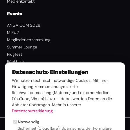
Medienkontakt
Events
ANGA COM 2026
MIP#7
Mitgliederversammlung
Summer Lounge
Plugfest
Rückblick
Datenschutz-Einstellungen
Mitgliedschaft
Wir nutzen technisch notwendige Cookies. Mit Ihrer
Benefits
Einwilligung kommen anonymisierte
Reichweitenmessung (Matomo) und externe Medien
Mitglied werden
(YouTube, Vimeo) hinzu — dabei werden Daten an die
Mitglieder-Login
Anbieter übertragen. Mehr in unserer
Datenschutzerklärung
.
Notwendig
Sicherheit (Cloudflare), Spamschutz der Formulare