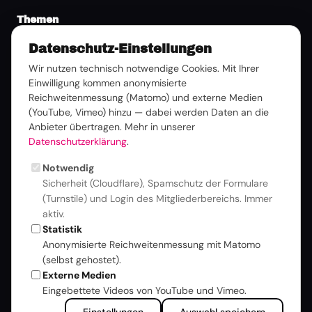
Themen
Datenschutz-Einstellungen
Publikationen
Wir nutzen technisch notwendige Cookies. Mit Ihrer
Einwilligung kommen anonymisierte
Broschüren & White Paper
Reichweitenmessung (Matomo) und externe Medien
Guidelines & Spezifikationen
(YouTube, Vimeo) hinzu — dabei werden Daten an die
Branchenkompass & Studien
Anbieter übertragen. Mehr in unserer
Pressemitteilungen
Datenschutzerklärung
.
Bildmaterial & Logos
Notwendig
Medienkontakt
Sicherheit (Cloudflare), Spamschutz der Formulare
(Turnstile) und Login des Mitgliederbereichs. Immer
Events
aktiv.
Statistik
ANGA COM 2026
Anonymisierte Reichweitenmessung mit Matomo
MIP#7
(selbst gehostet).
Mitgliederversammlung
Externe Medien
Summer Lounge
Eingebettete Videos von YouTube und Vimeo.
Plugfest