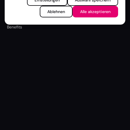
Einstellungen
Auswahl speichern
Rückblick
Ablehnen
Alle akzeptieren
Mitgliedschaft
Benefits
Mitglied werden
Mitglieder-Login
Zur besseren Lesbarkeit verwenden wir auf dieser Website
eine einheitliche Sprachform. Alle Personenbezeichnungen
gelten selbstverständlich für alle Geschlechter
gleichermaßen. Mehr zu
Inklusion & Haltung
© 2026 DTVP |
Datenschutz
|
Impressum
|
Newsletter
Cookie-Einstellungen
Deutsche TV-Plattform e.V.
Bockenheimer Landstraße 31
60325 Frankfurt am Main