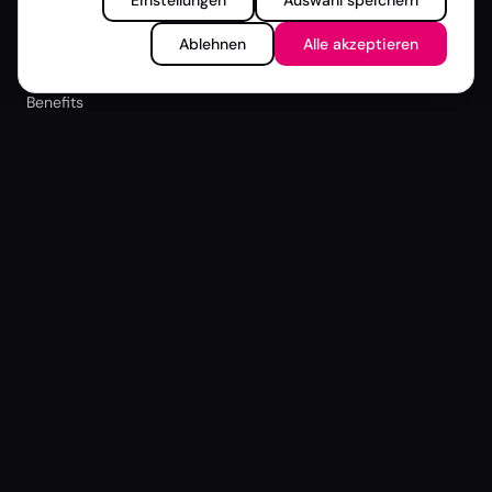
Einstellungen
Auswahl speichern
Rückblick
Ablehnen
Alle akzeptieren
Mitgliedschaft
Benefits
Mitglied werden
Mitglieder-Login
Zur besseren Lesbarkeit verwenden wir auf dieser Website
eine einheitliche Sprachform. Alle Personenbezeichnungen
gelten selbstverständlich für alle Geschlechter
gleichermaßen. Mehr zu
Inklusion & Haltung
© 2026 DTVP |
Datenschutz
|
Impressum
|
Newsletter
Cookie-Einstellungen
Deutsche TV-Plattform e.V.
Bockenheimer Landstraße 31
60325 Frankfurt am Main