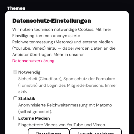
Themen
Datenschutz-Einstellungen
Publikationen
Wir nutzen technisch notwendige Cookies. Mit Ihrer
Einwilligung kommen anonymisierte
Broschüren & White Paper
Reichweitenmessung (Matomo) und externe Medien
Guidelines & Spezifikationen
(YouTube, Vimeo) hinzu — dabei werden Daten an die
Branchenkompass & Studien
Anbieter übertragen. Mehr in unserer
Pressemitteilungen
Datenschutzerklärung
.
Bildmaterial & Logos
Notwendig
Medienkontakt
Sicherheit (Cloudflare), Spamschutz der Formulare
(Turnstile) und Login des Mitgliederbereichs. Immer
Events
aktiv.
Statistik
ANGA COM 2026
Anonymisierte Reichweitenmessung mit Matomo
MIP#7
(selbst gehostet).
Mitgliederversammlung
Externe Medien
Summer Lounge
Eingebettete Videos von YouTube und Vimeo.
Plugfest