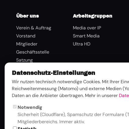
Über uns
Arbeitsgruppen
Verein & Auftrag
Media over IP
Vorstand
Smart Media
Mitglieder
Ultra HD
Geschäftsstelle
Satzung
Beitragsordnung
Datenschutz-Einstellungen
Tätigkeitsberichte
Wir nutzen technisch notwendige Cookies. Mit Ihrer Ei
Presse & Medien
Reichweitenmessung (Matomo) und externe Medien (Yo
Inklusion & Haltung
Daten an die Anbieter übertragen. Mehr in unserer
Date
Kontakt
Notwendig
Sicherheit (Cloudflare), Spamschutz der Formulare (T
Mitgliederbereichs. Immer aktiv.
Statistik