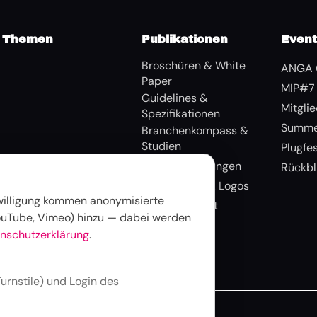
Themen
Publikationen
Even
Broschüren & White
ANGA 
Paper
MIP#7
Guidelines &
Mitgli
Spezifikationen
Summe
Branchenkompass &
Studien
Plugfe
Pressemitteilungen
Rückbl
Bildmaterial & Logos
nwilligung kommen anonymisierte
Medienkontakt
uTube, Vimeo) hinzu — dabei werden
nschutzerklärung
.
urnstile) und Login des