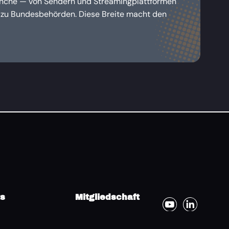
nche — von Sendern und Streamingplattformen
s zu Bundesbehörden. Diese Breite macht den
ts
Mitgliedschaft
COM 2026
Benefits