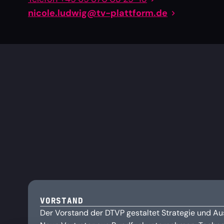
nicole.ludwig@tv-plattform.de
VORSTAND
Der Vorstand der DTVP gestaltet Strategie und Au