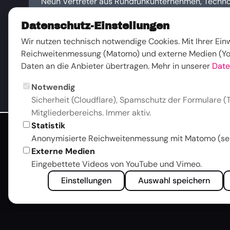
Neun Vertreter aus Rundfunkunternehmen, Techno
Herstellerfirmen steuern die Arbeit des Verbands
Datenschutz-Einstellungen
Mitgliedern, verantwortlich gegenüber der Branch
Zum Vorstand
Wir nutzen technisch notwendige Cookies. Mit Ihrer Ei
Reichweitenmessung (Matomo) und externe Medien (Yo
Daten an die Anbieter übertragen. Mehr in unserer
Date
Notwendig
Sicherheit (Cloudflare), Spamschutz der Formulare (T
Mitgliederbereichs. Immer aktiv.
Statistik
Anonymisierte Reichweitenmessung mit Matomo (sel
Externe Medien
Eingebettete Videos von YouTube und Vimeo.
Einstellungen
Auswahl speichern
Über uns
Arbeitsgruppen
Verein & Auftrag
Media over IP