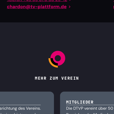
chardon@tv-plattform.de
MEHR ZUM VEREIN
MITGLIEDER
srichtung des Vereins.
Die DTVP vereint über 50