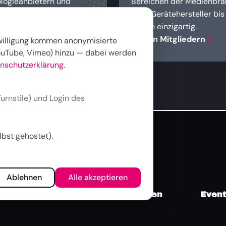
logieanbietern und
Bereichen der Medienbra
 — gewählt von den
über Gerätehersteller bi
e.
Verein einzigartig.
Zu den Mitgliedern
nwilligung kommen anonymisierte
uTube, Vimeo) hinzu — dabei werden
nschutzerklärung
.
urnstile) und Login des
bst gehostet).
Ablehnen
Alle akzeptieren
Themen
Publikationen
Even
Broschüren & White
ANGA 
Paper