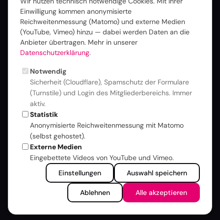
Wir nutzen technisch notwendige Cookies. Mit Ihrer
Einwilligung kommen anonymisierte
Über uns
Reichweitenmessung (Matomo) und externe Medien
Verein & Auftrag
(YouTube, Vimeo) hinzu — dabei werden Daten an die
Vorstand
Anbieter übertragen. Mehr in unserer
Datenschutzerklärung
.
Mitglieder
Geschäftsstelle
Notwendig
Satzung
Sicherheit (Cloudflare), Spamschutz der Formulare
Beitragsordnung
(Turnstile) und Login des Mitgliederbereichs. Immer
Tätigkeitsberichte
aktiv.
Statistik
Presse & Medien
Anonymisierte Reichweitenmessung mit Matomo
Inklusion & Haltung
(selbst gehostet).
Kontakt
Externe Medien
Eingebettete Videos von YouTube und Vimeo.
Arbeitsgruppen
Einstellungen
Auswahl speichern
Media over IP
Ablehnen
Alle akzeptieren
Smart Media
Ultra HD