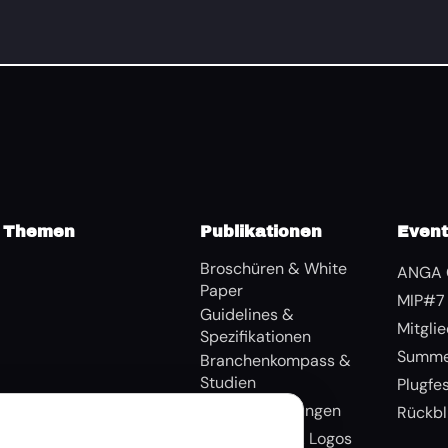
Themen
Publikationen
Even
Broschüren & White
ANGA 
Paper
MIP#7
Guidelines &
Mitgli
Spezifikationen
Summe
Branchenkompass &
Studien
Plugfe
Pressemitteilungen
Rückbl
Bildmaterial & Logos