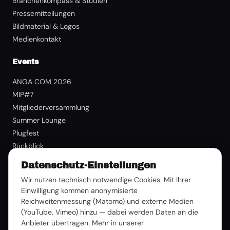
Branchenkompass & Studien
Pressemitteilungen
Bildmaterial & Logos
Medienkontakt
Events
ANGA COM 2026
MIP#7
Mitgliederversammlung
Summer Lounge
Plugfest
Rückblick
Datenschutz-Einstellungen
Mitgliedschaft
Wir nutzen technisch notwendige Cookies. Mit Ihrer
Benefits
Einwilligung kommen anonymisierte
Reichweitenmessung (Matomo) und externe Medien
Mitglied werden
(YouTube, Vimeo) hinzu — dabei werden Daten an die
Mitglieder-Login
Anbieter übertragen. Mehr in unserer