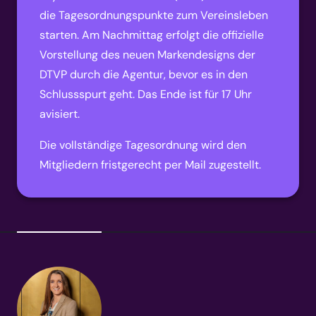
die Tagesordnungspunkte zum Vereinsleben
starten. Am Nachmittag erfolgt die offizielle
Vorstellung des neuen Markendesigns der
DTVP durch die Agentur, bevor es in den
Schlussspurt geht. Das Ende ist für 17 Uhr
avisiert.
Die vollständige Tagesordnung wird den
Mitgliedern fristgerecht per Mail zugestellt.