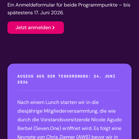
Ein Anmeldeformular für beide Programmpunkte – bis
spätestens 17. Juni 2026.
Jetzt anmelden
AUSZUG AUS DER TEGSORDNUNG: 24. JUNI
2026
Nach einem Lunch starten wir in die
diesjährige Mitgliederversammlung, die wie
durch die Vorstandsvorsitzende Nicole Agudo
Berbel (Seven.One) eröffnet wird. Es folgt eine
Keynote von Chris Ziemer (AWS) bevor wir in