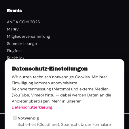
Events
ANGA COM 2026
MIP#7
Mitgliederversammlung
Summer Lounge
Plugfest
Rückblick
Datenschutz-Einstellungen
Mitgliedschaft
Wir nutzen technisch notwendige Cookies. Mit Ihrer
Benefits
Einwilligung kommen anonymisierte
Reichweitenmessung (Matomo) und externe Medien
Mitglied werden
(YouTube, Vimeo) hinzu — dabei werden Daten an die
Mitglieder-Login
Anbieter übertragen. Mehr in unserer
Datenschutzerklärung
.
Notwendig
Sicherheit (Cloudflare), Spamschutz der Formulare
Zur besseren Lesbarkeit verwenden wir auf dieser Website