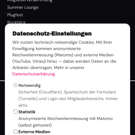
Summer Lounge
Plugfest
Rückblick
Datenschutz-Einstellungen
Mitgliedschaft
Wir nutzen technisch notwendige Cookies. Mit Ihrer
Benefits
Einwilligung kommen anonymisierte
Reichweitenmessung (Matomo) und externe Medien
Mitglied werden
(YouTube, Vimeo) hinzu — dabei werden Daten an die
Mitglieder-Login
Anbieter übertragen. Mehr in unserer
Datenschutzerklärung
.
Notwendig
Sicherheit (Cloudflare), Spamschutz der Formulare
Zur besseren Lesbarkeit verwenden wir auf dieser Website
(Turnstile) und Login des Mitgliederbereichs. Immer
eine einheitliche Sprachform. Alle Personenbezeichnungen
aktiv.
gelten selbstverständlich für alle Geschlechter
Statistik
gleichermaßen. Mehr zu
Inklusion & Haltung
Anonymisierte Reichweitenmessung mit Matomo
© 2026 DTVP |
Datenschutz
|
Impressum
|
Newsletter
(selbst gehostet).
Cookie-Einstellungen
Externe Medien