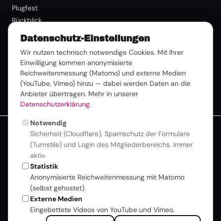
Plugfest
Rückblick
Datenschutz-Einstellungen
Mitgliedschaft
Wir nutzen technisch notwendige Cookies. Mit Ihrer
Benefits
Einwilligung kommen anonymisierte
Reichweitenmessung (Matomo) und externe Medien
Mitglied werden
(YouTube, Vimeo) hinzu — dabei werden Daten an die
Mitglieder-Login
Anbieter übertragen. Mehr in unserer
Datenschutzerklärung
.
Notwendig
Sicherheit (Cloudflare), Spamschutz der Formulare
Zur besseren Lesbarkeit verwenden wir auf dieser Website
(Turnstile) und Login des Mitgliederbereichs. Immer
eine einheitliche Sprachform. Alle Personenbezeichnungen
aktiv.
gelten selbstverständlich für alle Geschlechter
Statistik
gleichermaßen. Mehr zu
Inklusion & Haltung
Anonymisierte Reichweitenmessung mit Matomo
© 2026 DTVP |
Datenschutz
|
Impressum
|
Newsletter
(selbst gehostet).
Cookie-Einstellungen
Externe Medien
Deutsche TV-Plattform e.V.
Eingebettete Videos von YouTube und Vimeo.
Bockenheimer Landstraße 31