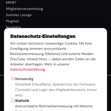
MIP#7
Mitgliederversammlung
Summer Lounge
Plugfest
Rückblick
Datenschutz-Einstellungen
Mitgliedschaft
Wir nutzen technisch notwendige Cookies. Mit Ihrer
Benefits
Einwilligung kommen anonymisierte
Reichweitenmessung (Matomo) und externe Medien
Mitglied werden
(YouTube, Vimeo) hinzu — dabei werden Daten an die
Mitglieder-Login
Anbieter übertragen. Mehr in unserer
Datenschutzerklärung
.
Notwendig
Sicherheit (Cloudflare), Spamschutz der Formulare
Zur besseren Lesbarkeit verwenden wir auf dieser Website
(Turnstile) und Login des Mitgliederbereichs. Immer
eine einheitliche Sprachform. Alle Personenbezeichnungen
aktiv.
gelten selbstverständlich für alle Geschlechter
Statistik
gleichermaßen. Mehr zu
Inklusion & Haltung
Anonymisierte Reichweitenmessung mit Matomo
© 2026 DTVP |
Datenschutz
|
Impressum
|
Newsletter