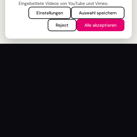
Eingebettete Videos von YouTube und Vimeo.
Einstellungen
Auswahl speichern
Reject
Alle akzeptieren
About us
Association & Mission
Board
Members
Office
Statutes